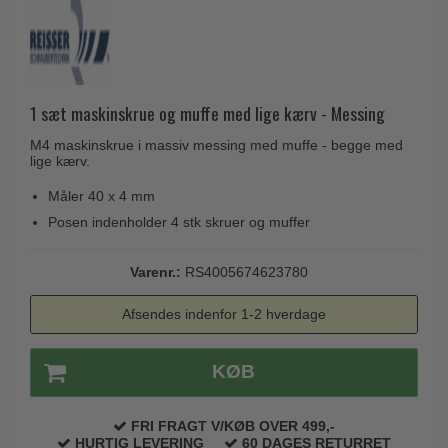
Husnumre
Knud Holscher dørgreb
Delfin & Hvalros
Brevindkast
Olivari
Gio Ponti LAMA
Ringetryk
Turnstyle Designs
Medici dørgreb
Postkasser
1 sæt maskinskrue og muffe med lige kærv - Messing
RANDI dørgreb
Svanemøllen træ dørgreb
Dørhængsler
M4 maskinskrue i massiv messing med muffe - begge med
RDS Italienske dørgreb
Weingarden dørgreb
lige kærv.
Skruer
Samuel Heath produkter
Østerbro træ dørgreb
Måler 40 x 4 mm
Knager & Kroge
Sibes Metall
Posen indenholder 4 stk skruer og muffer
Dørgreb Buster+Punch
Hattehylder
Søe-Jensen & Co.
DND dørgreb
Varenr.:
RS4005674623780
Kahytskrog
Valli & Valli dørgreb
Formani dørgreb
Messing pudsemiddel
Afsendes indenfor 1-2 hverdage
YOUNG dørgreb
FSB dørgreb
VONSILD Møbelgreb
Randi Classic Line
KØB
Turnstyle Designs Dørgreb
FRI FRAGT V/KØB OVER 499,-
Paskvilgreb - Terrasse
HURTIG LEVERING
60 DAGES RETURRET