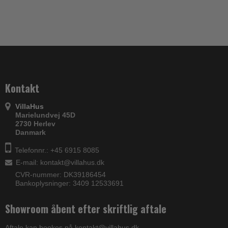
Kontakt
VillaHus
Marielundvej 45D
2730 Herlev
Danmark
Telefonnr.: +45 6915 8085
E-mail
:
kontakt@villahus.dk
CVR-nummer: DK39186454
Bankoplysninger: 3409 12533691
Showroom åbent efter skriftlig aftale
Aftale kan bookes på kontakt@villahus.dk