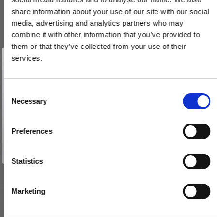
share information about your use of our site with our social
media, advertising and analytics partners who may
combine it with other information that you’ve provided to
them or that they’ve collected from your use of their
Vind et gavekort
på 1000 kr.
services.
Få inspiration og gode tilbud direkte i din indbakke. Tilmeld dig
nyhedsbrevet og deltag automatisk i lodtrækningen om et
gavekort på 1.000 kr.
Forniklede Linsehovedet - lige kærv - 3,0x12 mm (200 stk.)
Afmeld dig når som helst. Vinderen trækkes den sidste hverdag i måneden.
Fornavn
C
RS4005674040808NP
Necessary
o
Email
n
340,00 DKK
s
Preferences
e
TILMELD MIG
VIS PRODUKT
n
Nej tak
t
Statistics
S
e
Marketing
l
e