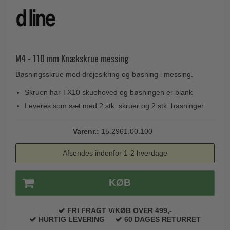
Husnumre
Knud Holscher dørgreb
Delfin & Hvalros
Brevindkast
Olivari
Gio Ponti LAMA
Ringetryk
Turnstyle Designs
Medici dørgreb
Postkasser
M4 - 110 mm Knækskrue messing
RANDI dørgreb
Svanemøllen træ dørgreb
Dørhængsler
Bøsningsskrue med drejesikring og bøsning i messing.
RDS Italienske dørgreb
Weingarden dørgreb
Skruer
Skruen har TX10 skuehoved og bøsningen er blank
Samuel Heath produkter
Østerbro træ dørgreb
Leveres som sæt med 2 stk. skruer og 2 stk. bøsninger
Knager & Kroge
Sibes Metall
Dørgreb Buster+Punch
Hattehylder
Søe-Jensen & Co.
Varenr.:
15.2961.00.100
DND dørgreb
Kahytskrog
Valli & Valli dørgreb
Formani dørgreb
Afsendes indenfor 1-2 hverdage
Messing pudsemiddel
YOUNG dørgreb
FSB dørgreb
VONSILD Møbelgreb
KØB
Randi Classic Line
Turnstyle Designs Dørgreb
FRI FRAGT V/KØB OVER 499,-
HURTIG LEVERING
60 DAGES RETURRET
Paskvilgreb - Terrasse