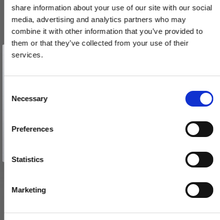
share information about your use of our site with our social
media, advertising and analytics partners who may
combine it with other information that you’ve provided to
them or that they’ve collected from your use of their
Vind et gavekort
på 1000 kr.
services.
Få inspiration og gode tilbud direkte i din indbakke. Tilmeld dig
nyhedsbrevet og deltag automatisk i lodtrækningen om et
Forniklede Linsehovedet - lige kærv - 3,0x12 mm (200 stk.)
gavekort på 1.000 kr.
Afmeld dig når som helst. Vinderen trækkes den sidste hverdag i måneden.
RS4005674040808NP
Fornavn
C
Necessary
o
Email
n
340,00 DKK
s
Preferences
e
VIS PRODUKT
TILMELD MIG
n
Nej tak
t
Statistics
S
e
Marketing
l
e
c