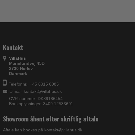
Kontakt
VillaHus
Marielundvej 45D
2730 Herlev
Danmark
Telefonnr.: +45 6915 8085
E-mail
:
kontakt@villahus.dk
CVR-nummer: DK39186454
Bankoplysninger: 3409 12533691
Showroom åbent efter skriftlig aftale
Aftale kan bookes på kontakt@villahus.dk