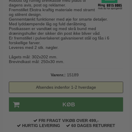
Robust og rumlig brevkasse med plads til
Husnumre
Knud Holscher dørgreb
dagens avis, post og reklamer.
Delfin & Hvalros
Fremstillet Ekstra kraftig materiale med stramt
Brevindkast
Olivari
og stilrent design.
Gio Ponti LAMA
Gennemtænkt funktioner med øje for smarte detaljer.
Ringetryk
Turnstyle Designs
Med lyddæmpende låg og fuld døråbning.
Medici dørgreb
Postkassen er vandtæt og med skrå bund med
Postkasser
RANDI dørgreb
dræningshuller der sikker din post ikke bliver våd.
Svanemøllen træ dørgreb
Er fremstillet i pulverlakeret galvaniseret stål og fås i 6
Dørhængsler
forskellige farver.
RDS Italienske dørgreb
Weingarden dørgreb
Leveres med 2 stk. nøgler.
Skruer
Samuel Heath produkter
Østerbro træ dørgreb
Lågets mål: 302x202 mm.
Knager & Kroge
Brevindkast mål: 250x30 mm.
Sibes Metall
Dørgreb Buster+Punch
Hattehylder
Søe-Jensen & Co.
Varenr.:
15189
DND dørgreb
Kahytskrog
Valli & Valli dørgreb
Formani dørgreb
Afsendes indenfor 1-2 hverdage
Messing pudsemiddel
YOUNG dørgreb
FSB dørgreb
VONSILD Møbelgreb
KØB
Randi Classic Line
Turnstyle Designs Dørgreb
FRI FRAGT V/KØB OVER 499,-
HURTIG LEVERING
60 DAGES RETURRET
Paskvilgreb - Terrasse