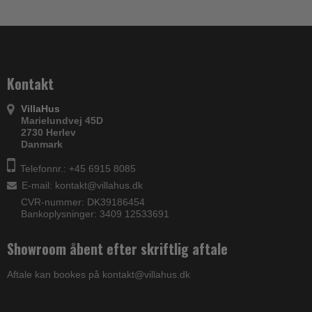
Kontakt
VillaHus
Marielundvej 45D
2730 Herlev
Danmark
Telefonnr.: +45 6915 8085
E-mail
:
kontakt@villahus.dk
CVR-nummer: DK39186454
Bankoplysninger: 3409 12533691
Showroom åbent efter skriftlig aftale
Aftale kan bookes på kontakt@villahus.dk