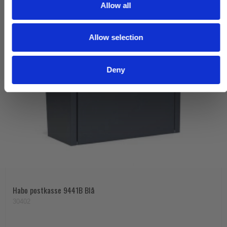
t
Allow all
i
o
Allow selection
n
Deny
Habo postkasse 9441B Blå
30402