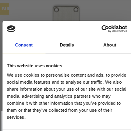
ILBUD
Consent
Details
About
This website uses cookies
We use cookies to personalise content and ads, to provide
social media features and to analyse our traffic. We also
share information about your use of our site with our social
media, advertising and analytics partners who may
combine it with other information that you’ve provided to
them or that they’ve collected from your use of their
Vind et gavekort
på 1000 kr.
services.
Få inspiration og gode tilbud direkte i din indbakke. Tilmeld dig
nyhedsbrevet og deltag automatisk i lodtrækningen om et
gavekort på 1.000 kr.
Afmeld dig når som helst. Vinderen trækkes den sidste hverdag i måneden.