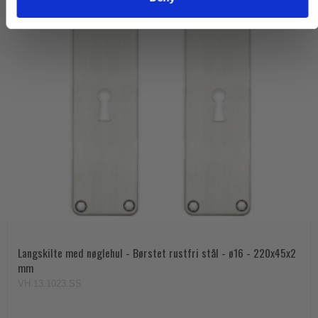
Langskilte med nøglehul - Børstet rustfri stål - ø16 - 220x45x2
mm
VH.13.1023.SS