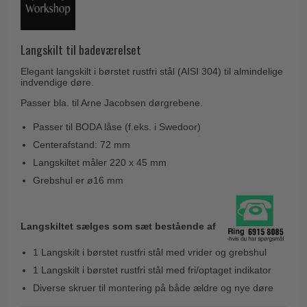
Husnumre
Knud Holscher dørgreb
Delfin & Hvalros
Brevindkast
Olivari
Gio Ponti LAMA
Langskilt til badeværelset
Ringetryk
Turnstyle Designs
Medici dørgreb
Elegant langskilt i børstet rustfri stål (AISI 304) til almindelige
Postkasser
RANDI dørgreb
indvendige døre.
Svanemøllen træ dørgreb
Dørhængsler
RDS Italienske dørgreb
Passer bla. til Arne Jacobsen dørgrebene.
Weingarden dørgreb
Skruer
Samuel Heath produkter
Passer til BODA låse (f.eks. i Swedoor)
Østerbro træ dørgreb
Knager & Kroge
Centerafstand: 72 mm
Sibes Metall
Dørgreb Buster+Punch
Langskiltet måler 220 x 45 mm
Hattehylder
Søe-Jensen & Co.
DND dørgreb
Grebshul er ø16 mm
Kahytskrog
Valli & Valli dørgreb
Formani dørgreb
Messing pudsemiddel
YOUNG dørgreb
FSB dørgreb
Langskiltet sælges som sæt bestående af
VONSILD Møbelgreb
Randi Classic Line
1 Langskilt i børstet rustfri stål med vrider og grebshul
1 Langskilt i børstet rustfri stål med fri/optaget indikator
Turnstyle Designs Dørgreb
Diverse skruer til montering på både ældre og nye døre
Paskvilgreb - Terrasse