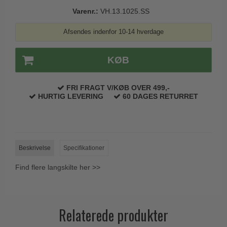
Trædørgreb på Langskilt
Varenr.:
VH.13.1025.SS
Udendørs dørgreb
Afsendes indenfor 10-14 hverdage
KØB
FRI FRAGT V/KØB OVER 499,-
HURTIG LEVERING
60 DAGES RETURRET
Beskrivelse
Specifikationer
Find flere langskilte her >>
Relaterede produkter