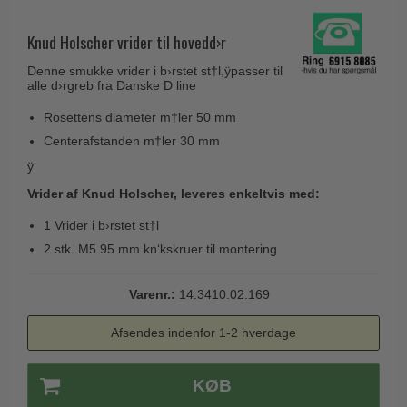
Husnumre
Knud Holscher dørgreb
Delfin & Hvalros
Brevindkast
Knud Holscher vrider til hovedd›r
Olivari
Gio Ponti LAMA
Ringetryk
Denne smukke vrider i b›rstet st†l,ÿpasser til
Turnstyle Designs
Medici dørgreb
alle d›rgreb fra Danske D line
Postkasser
RANDI dørgreb
Svanemøllen træ dørgreb
Rosettens diameter m†ler 50 mm
Dørhængsler
RDS Italienske dørgreb
Centerafstanden m†ler 30 mm
Weingarden dørgreb
Skruer
Samuel Heath produkter
ÿ
Østerbro træ dørgreb
Knager & Kroge
Vrider af Knud Holscher, leveres enkeltvis med:
Sibes Metall
Dørgreb Buster+Punch
Hattehylder
1 Vrider i b›rstet st†l
Søe-Jensen & Co.
DND dørgreb
2 stk. M5 95 mm kn‘kskruer til montering
Kahytskrog
Valli & Valli dørgreb
Formani dørgreb
Messing pudsemiddel
YOUNG dørgreb
Varenr.:
14.3410.02.169
FSB dørgreb
VONSILD Møbelgreb
Randi Classic Line
Afsendes indenfor 1-2 hverdage
Turnstyle Designs Dørgreb
KØB
Paskvilgreb - Terrasse