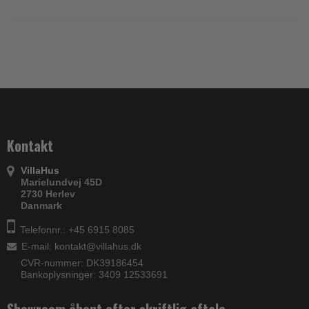
Kontakt
VillaHus
Marielundvej 45D
2730 Herlev
Danmark
Telefonnr.: +45 6915 8085
E-mail
:
kontakt@villahus.dk
CVR-nummer: DK39186454
Bankoplysninger: 3409 12533691