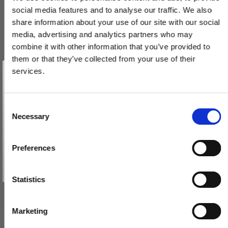
social media features and to analyse our traffic. We also
share information about your use of our site with our social
media, advertising and analytics partners who may
combine it with other information that you’ve provided to
them or that they’ve collected from your use of their
Vind et gavekort
på 1000 kr.
services.
Få inspiration og gode tilbud direkte i din indbakke. Tilmeld dig
nyhedsbrevet og deltag automatisk i lodtrækningen om et
gavekort på 1.000 kr.
Arne Jacobsen - Vridergreb - Mat sort - cc30 mm - ASSA - RAL
Afmeld dig når som helst. Vinderen trækkes den sidste hverdag i måneden.
9005
Fornavn
C
Necessary
06.1917.R1.130
o
Email
n
s
285,00 DKK
Preferences
e
TILMELD MIG
n
VIS PRODUKT
Nej tak
t
Statistics
S
e
Marketing
l