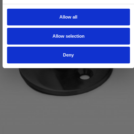
e
c
t
Allow all
i
o
Allow selection
n
Deny