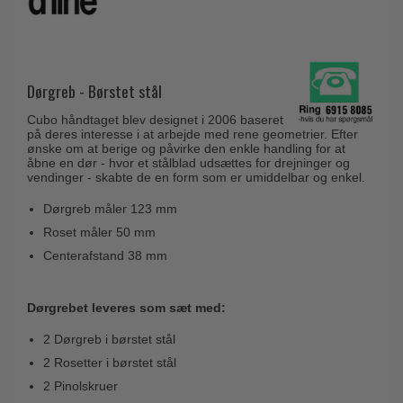
Husnumre
Knud Holscher dørgreb
Delfin & Hvalros
Brevindkast
Olivari
Gio Ponti LAMA
Ringetryk
Turnstyle Designs
Medici dørgreb
Dørgreb - Børstet stål
Postkasser
RANDI dørgreb
Svanemøllen træ dørgreb
Cubo håndtaget blev designet i 2006 baseret
Dørhængsler
RDS Italienske dørgreb
på deres interesse i at arbejde med rene geometrier. Efter
Weingarden dørgreb
ønske om at berige og påvirke den enkle handling for at
Skruer
Samuel Heath produkter
åbne en dør - hvor et stålblad udsættes for drejninger og
Østerbro træ dørgreb
vendinger - skabte de en form som er umiddelbar og enkel.
Knager & Kroge
Sibes Metall
Dørgreb Buster+Punch
Dørgreb måler 123 mm
Hattehylder
Søe-Jensen & Co.
Roset måler 50 mm
DND dørgreb
Kahytskrog
Valli & Valli dørgreb
Centerafstand 38 mm
Formani dørgreb
Messing pudsemiddel
YOUNG dørgreb
FSB dørgreb
Dørgrebet leveres som sæt med:
VONSILD Møbelgreb
Randi Classic Line
2 Dørgreb i børstet stål
Turnstyle Designs Dørgreb
2 Rosetter i børstet stål
2 Pinolskruer
Paskvilgreb - Terrasse