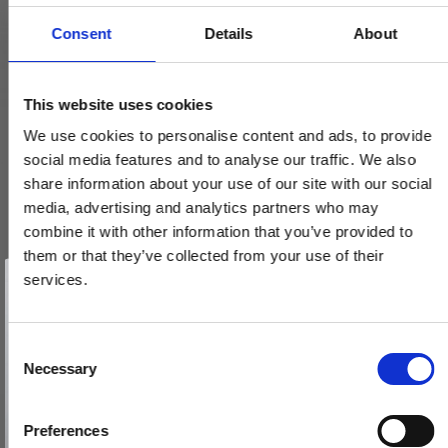
Consent
Details
About
This website uses cookies
We use cookies to personalise content and ads, to provide
social media features and to analyse our traffic. We also
share information about your use of our site with our social
media, advertising and analytics partners who may
combine it with other information that you’ve provided to
them or that they’ve collected from your use of their
Vind et gavekort
på 1000 kr.
services.
Få inspiration og gode tilbud direkte i din indbakke. Tilmeld dig
nyhedsbrevet og deltag automatisk i lodtrækningen om et
gavekort på 1.000 kr.
Afmeld dig når som helst. Vinderen trækkes den sidste hverdag i måneden.
Fornavn
C
Necessary
o
Email
n
s
Preferences
Randi dørgreb - klassisk coupé-form - Model 7090 - ø19 - Snap-
e
TILMELD MIG