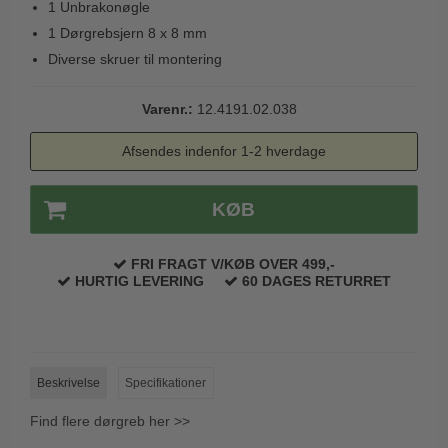
1 Unbrakonøgle
Trædørgreb på Langskilt
1 Dørgrebsjern 8 x 8 mm
Udendørs dørgreb
Diverse skruer til montering
Varenr.:
12.4191.02.038
Afsendes indenfor 1-2 hverdage
KØB
FRI FRAGT V/KØB OVER 499,-
HURTIG LEVERING
60 DAGES RETURRET
Beskrivelse
Specifikationer
Find flere dørgreb her >>