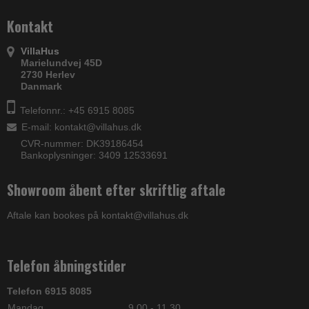
Kontakt
VillaHus
Marielundvej 45D
2730 Herlev
Danmark
Telefonnr.: +45 6915 8085
E-mail
:
kontakt@villahus.dk
CVR-nummer: DK39186454
Bankoplysninger: 3409 12533691
Showroom åbent efter skriftlig aftale
Aftale kan bookes på kontakt@villahus.dk
Telefon åbningstider
Telefon 6915 8085
Mandag
9.00 - 11.30