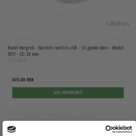
Randi dørgreb - Børstet rustfrit stål - Til gamle døre - Model
1011 - CC 38 mm
1011.06AB
675,00 DKK
VIS PRODUKT