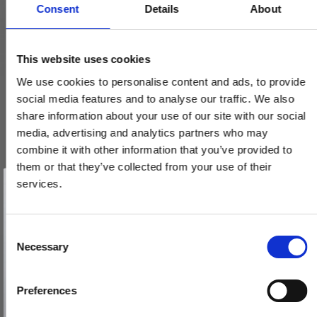
Consent
Details
About
This website uses cookies
We use cookies to personalise content and ads, to provide
social media features and to analyse our traffic. We also
share information about your use of our site with our social
media, advertising and analytics partners who may
combine it with other information that you’ve provided to
them or that they’ve collected from your use of their
Vind et gavekort
på 1000 kr.
services.
Få inspiration og gode tilbud direkte i din indbakke. Tilmeld dig
nyhedsbrevet og deltag automatisk i lodtrækningen om et
gavekort på 1.000 kr.
Afmeld dig når som helst. Vinderen trækkes den sidste hverdag i måneden.
Fornavn
C
Necessary
o
Email
Arne Jacobsen dørhåndtag - AJ dørgreb - PVD Sort - Lille model
n
- cc30mm
s
Preferences
12.4044.P4.030
e
TILMELD MIG