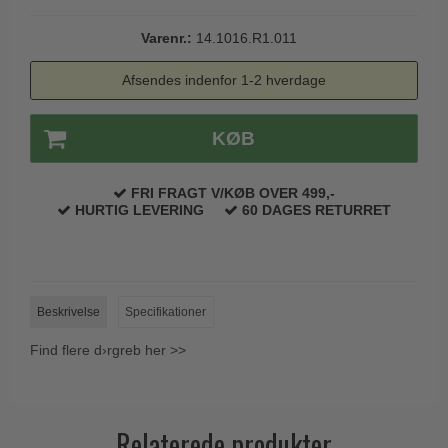
Trædørgreb på Langskilt
Varenr.:
14.1016.R1.011
Udendørs dørgreb
Afsendes indenfor 1-2 hverdage
KØB
FRI FRAGT V/KØB OVER 499,-
HURTIG LEVERING
60 DAGES RETURRET
Beskrivelse
Specifikationer
Find flere d›rgreb her >>
Relaterede produkter