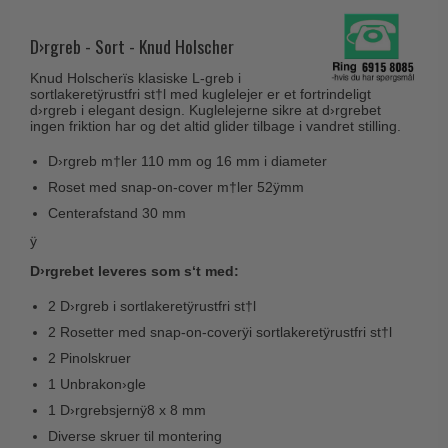
Husnumre
Knud Holscher dørgreb
Delfin & Hvalros
Brevindkast
D›rgreb - Sort - Knud Holscher
Olivari
Gio Ponti LAMA
Ringetryk
Knud Holscherïs klasiske L-greb i
Turnstyle Designs
Medici dørgreb
sortlakeretÿrustfri st†l med kuglelejer er et fortrindeligt
Postkasser
d›rgreb i elegant design. Kuglelejerne sikre at d›rgrebet
RANDI dørgreb
Svanemøllen træ dørgreb
ingen friktion har og det altid glider tilbage i vandret stilling.
Dørhængsler
RDS Italienske dørgreb
Weingarden dørgreb
D›rgreb m†ler 110 mm og 16 mm i diameter
Skruer
Samuel Heath produkter
Roset med snap-on-cover m†ler 52ÿmm
Østerbro træ dørgreb
Knager & Kroge
Centerafstand 30 mm
Sibes Metall
Dørgreb Buster+Punch
ÿ
Hattehylder
Søe-Jensen & Co.
DND dørgreb
D›rgrebet leveres som s‘t med:
Kahytskrog
Valli & Valli dørgreb
Formani dørgreb
2 D›rgreb i sortlakeretÿrustfri st†l
Messing pudsemiddel
YOUNG dørgreb
FSB dørgreb
2 Rosetter med snap-on-coverÿi sortlakeretÿrustfri st†l
VONSILD Møbelgreb
2 Pinolskruer
Randi Classic Line
1 Unbrakon›gle
Turnstyle Designs Dørgreb
1 D›rgrebsjernÿ8 x 8 mm
Paskvilgreb - Terrasse
Diverse skruer til montering