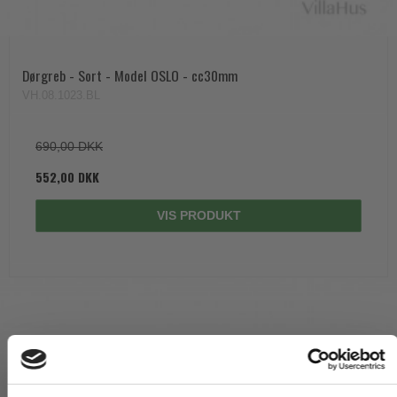
Dørgreb - Sort - Model OSLO - cc30mm
VH.08.1023.BL
690,00 DKK
552,00 DKK
VIS PRODUKT