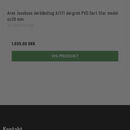
Arne Jacobsen dørhåndtag AJ111 dørgreb PVD Sort Stor model
cc38 mm
12.4054.P4.038
1.699,00 DKK
VIS PRODUKT
Kontakt