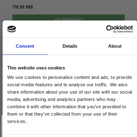
718,00 DKK
VIS PRODUKT
Consent
Details
About
This website uses cookies
We use cookies to personalise content and ads, to provide
social media features and to analyse our traffic. We also
share information about your use of our site with our social
media, advertising and analytics partners who may
combine it with other information that you’ve provided to
them or that they’ve collected from your use of their
Vind et gavekort
på 1000 kr.
services.
Få inspiration og gode tilbud direkte i din indbakke. Tilmeld dig
nyhedsbrevet og deltag automatisk i lodtrækningen om et
gavekort på 1.000 kr.
Afmeld dig når som helst. Vinderen trækkes den sidste hverdag i måneden.