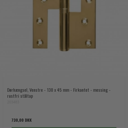
Dørhængsel, Venstre - 130 x 45 mm - Firkantet - messing -
rustfri ståltap
203483
730,00 DKK