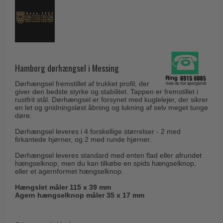
Husnumre
Knud Holscher dørgreb
Delfin & Hvalros
Brevindkast
Olivari
Gio Ponti LAMA
Ringetryk
Turnstyle Designs
Medici dørgreb
Postkasser
RANDI dørgreb
Svanemøllen træ dørgreb
Hamborg dørhængsel i Messing
Dørhængsler
RDS Italienske dørgreb
Weingarden dørgreb
Dørhængsel fremstillet af trukket profil, der
Skruer
Samuel Heath produkter
giver den bedste styrke og stabilitet. Tappen er fremstillet i
Østerbro træ dørgreb
rustfrit stål. Dørhængsel er forsynet med kuglelejer, der sikrer
Knager & Kroge
Sibes Metall
en let og gnidningsløst åbning og lukning af selv meget tunge
Dørgreb Buster+Punch
døre.
Hattehylder
Søe-Jensen & Co.
DND dørgreb
Dørhængsel leveres i 4 forskellige størrelser - 2 med
Kahytskrog
firkantede hjørner, og 2 med runde hjørner.
Valli & Valli dørgreb
Formani dørgreb
Messing pudsemiddel
Dørhængsel leveres standard med enten flad eller afrundet
YOUNG dørgreb
hængselknop, men du kan tilkøbe en spids hængselknop,
FSB dørgreb
eller et agernformet hængselknop.
VONSILD Møbelgreb
Randi Classic Line
Hængslet måler 115 x 39 mm
Agern hængselknop måler 35 x 17 mm
Turnstyle Designs Dørgreb
Paskvilgreb - Terrasse