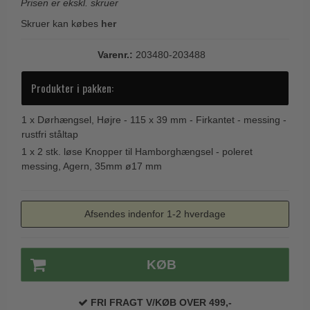
Prisen er ekskl. skruer
Trædørgreb på Langskilt
Skruer kan købes
her
Udendørs dørgreb
Varenr.:
203480-203488
Produkter i pakken:
1 x
Dørhængsel, Højre - 115 x 39 mm - Firkantet - messing -
rustfri ståltap
1 x
2 stk. løse Knopper til Hamborghængsel - poleret
messing, Agern, 35mm ø17 mm
Afsendes indenfor 1-2 hverdage
KØB
FRI FRAGT V/KØB OVER 499,-