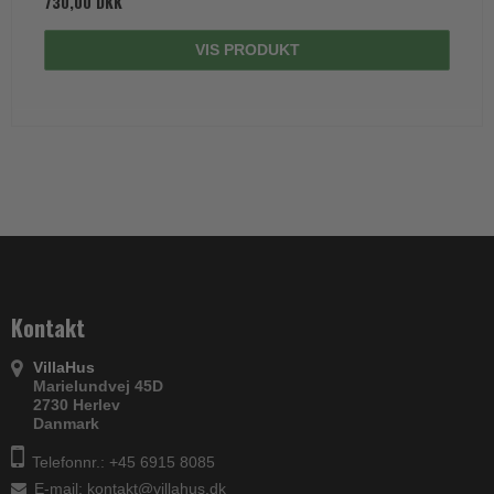
730,00 DKK
VIS PRODUKT
Kontakt
VillaHus
Marielundvej 45D
2730 Herlev
Danmark
Telefonnr.: +45 6915 8085
E-mail
:
kontakt@villahus.dk