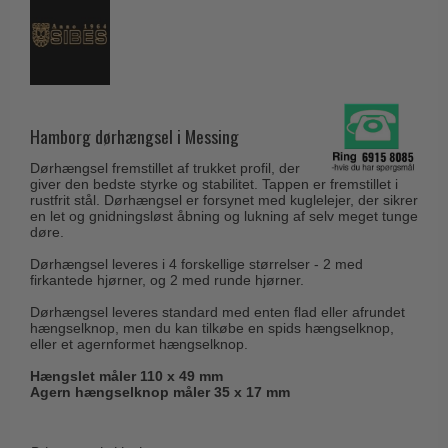
Husnumre
Knud Holscher dørgreb
Delfin & Hvalros
Brevindkast
Olivari
Gio Ponti LAMA
Ringetryk
Turnstyle Designs
Medici dørgreb
Postkasser
RANDI dørgreb
Svanemøllen træ dørgreb
Hamborg dørhængsel i Messing
Dørhængsler
RDS Italienske dørgreb
Weingarden dørgreb
Dørhængsel fremstillet af trukket profil, der
Skruer
Samuel Heath produkter
giver den bedste styrke og stabilitet. Tappen er fremstillet i
Østerbro træ dørgreb
rustfrit stål. Dørhængsel er forsynet med kuglelejer, der sikrer
Knager & Kroge
Sibes Metall
en let og gnidningsløst åbning og lukning af selv meget tunge
Dørgreb Buster+Punch
døre.
Hattehylder
Søe-Jensen & Co.
DND dørgreb
Dørhængsel leveres i 4 forskellige størrelser - 2 med
Kahytskrog
firkantede hjørner, og 2 med runde hjørner.
Valli & Valli dørgreb
Formani dørgreb
Messing pudsemiddel
Dørhængsel leveres standard med enten flad eller afrundet
YOUNG dørgreb
hængselknop, men du kan tilkøbe en spids hængselknop,
FSB dørgreb
eller et agernformet hængselknop.
VONSILD Møbelgreb
Randi Classic Line
Hængslet måler 110 x 49 mm
Agern hængselknop måler 35 x 17 mm
Turnstyle Designs Dørgreb
Paskvilgreb - Terrasse