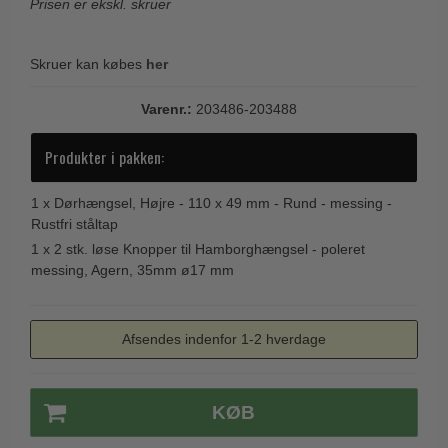
Prisen er ekskl. skruer
Trædørgreb på Langskilt
Udendørs dørgreb
Skruer kan købes
her
Varenr.:
203486-203488
Produkter i pakken:
1 x
Dørhængsel, Højre - 110 x 49 mm - Rund - messing -
Rustfri ståltap
1 x
2 stk. løse Knopper til Hamborghængsel - poleret
messing, Agern, 35mm ø17 mm
Afsendes indenfor 1-2 hverdage
KØB