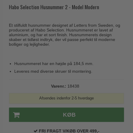
Husnumre
Knud Holscher dørgreb
Habo Selection Husnummer 2 - Model Modern
Delfin & Hvalros
Brevindkast
Olivari
Gio Ponti LAMA
Ringetryk
Turnstyle Designs
Et stilfuldt husnummer designet af Letters from Sweden, og
Medici dørgreb
produceret af Habo Selection. Husnummeret er lavet af
Postkasser
RANDI dørgreb
aluminium, og har et sort finish. Husnummerets design
Svanemøllen træ dørgreb
skaber et tidløst indtryk, der vil passe perfekt til moderne
Dørhængsler
RDS Italienske dørgreb
bolliger og lejligheder.
Weingarden dørgreb
Skruer
Samuel Heath produkter
Østerbro træ dørgreb
Knager & Kroge
Husnummeret har en højde på 184,5 mm.
Sibes Metall
Dørgreb Buster+Punch
Leveres med diverse skruer til montering.
Hattehylder
Søe-Jensen & Co.
DND dørgreb
Kahytskrog
Valli & Valli dørgreb
Varenr.:
18438
Formani dørgreb
Messing pudsemiddel
YOUNG dørgreb
FSB dørgreb
Afsendes indenfor 2-5 hverdage
VONSILD Møbelgreb
Randi Classic Line
KØB
Turnstyle Designs Dørgreb
Paskvilgreb - Terrasse
FRI FRAGT V/KØB OVER 499,-