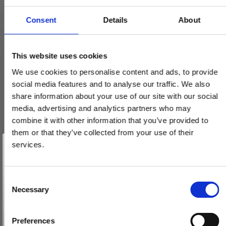
Consent
Details
About
This website uses cookies
We use cookies to personalise content and ads, to provide
social media features and to analyse our traffic. We also
Husnumre, Mat nikkel, 140 mm, Model 572
share information about your use of our site with our social
media, advertising and analytics partners who may
200590-200599
combine it with other information that you’ve provided to
them or that they’ve collected from your use of their
Pris fra
Vind et gavekort
74,00 DKK
på 1000 kr.
services.
Få inspiration og gode tilbud direkte i din indbakke. Tilmeld dig
nyhedsbrevet og deltag automatisk i lodtrækningen om et
VIS PRODUKT
gavekort på 1.000 kr.
Afmeld dig når som helst. Vinderen trækkes den sidste hverdag i måneden.
Fornavn
C
Necessary
o
Email
n
s
Preferences