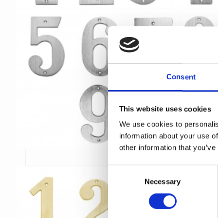
Consent
This website uses cookies
We use cookies to personalis
information about your use of
other information that you’ve
C
Necessary
o
n
s
e