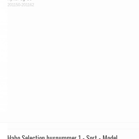
201150-201162
Habo Selection husnummer 1 - Sort - Model