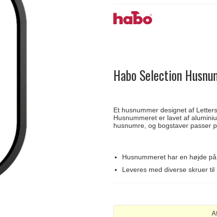
Delfin & Hvalros
Skruer
Sibes Metall
Formani dørgreb
Gio Ponti LAMA
Knager & Kroge
Søe-Jensen & Co.
FSB dørgreb
Habo Selection Husnu
Et husnummer designet af Letter
Husnummeret er lavet af aluminium
husnumre, og bogstaver passer per
Husnummeret har en højde p
Leveres med diverse skruer til
A