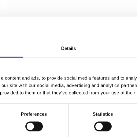
Details
e content and ads, to provide social media features and to analy
 our site with our social media, advertising and analytics partn
 provided to them or that they’ve collected from your use of their
Preferences
Statistics
Husnumre - Store - Børstet messing - Model 572
Kyner og Co
200550-200564