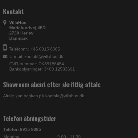
Kontakt
VillaHus
Marielundvej 45D
2730 Herlev
Danmark
Telefonnr.: +45 6915 8085
E-mail
:
kontakt@villahus.dk
CVR-nummer: DK39186454
Bankoplysninger: 3409 12533691
Showroom åbent efter skriftlig aftale
Aftale kan bookes på kontakt@villahus.dk
Telefon åbningstider
Telefon 6915 8085
Mandag
9.00 - 11.30