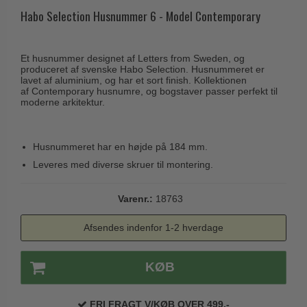
Husnumre
Knud Holscher dørgreb
Habo Selection Husnummer 6 - Model Contemporary
Delfin & Hvalros
Brevindkast
Olivari
Gio Ponti LAMA
Ringetryk
Turnstyle Designs
Et husnummer designet af Letters from Sweden, og
Medici dørgreb
produceret af svenske Habo Selection. Husnummeret er
Postkasser
RANDI dørgreb
lavet af aluminium, og har et sort finish. Kollektionen
Svanemøllen træ dørgreb
af Contemporary husnumre, og bogstaver passer perfekt til
Dørhængsler
RDS Italienske dørgreb
moderne arkitektur.
Weingarden dørgreb
Skruer
Samuel Heath produkter
Østerbro træ dørgreb
Knager & Kroge
Husnummeret har en højde på 184 mm.
Sibes Metall
Dørgreb Buster+Punch
Leveres med diverse skruer til montering.
Hattehylder
Søe-Jensen & Co.
DND dørgreb
Kahytskrog
Valli & Valli dørgreb
Varenr.:
18763
Formani dørgreb
Messing pudsemiddel
YOUNG dørgreb
FSB dørgreb
Afsendes indenfor 1-2 hverdage
VONSILD Møbelgreb
Randi Classic Line
KØB
Turnstyle Designs Dørgreb
Paskvilgreb - Terrasse
FRI FRAGT V/KØB OVER 499,-