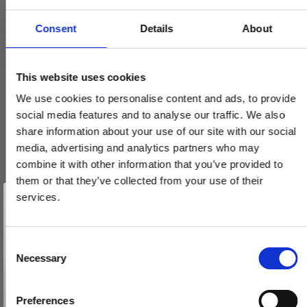
Consent
Details
About
This website uses cookies
We use cookies to personalise content and ads, to provide
social media features and to analyse our traffic. We also
share information about your use of our site with our social
Husnumre, Mat nikkel, 140 mm, Model 572
media, advertising and analytics partners who may
200590-200599
combine it with other information that you’ve provided to
them or that they’ve collected from your use of their
Vind et gavekort
Pris fra
74,00 DKK
på 1000 kr.
services.
Få inspiration og gode tilbud direkte i din indbakke. Tilmeld dig
nyhedsbrevet og deltag automatisk i lodtrækningen om et
gavekort på 1.000 kr.
VIS PRODUKT
Afmeld dig når som helst. Vinderen trækkes den sidste hverdag i måneden.
Fornavn
C
Necessary
o
Email
n
s
Preferences