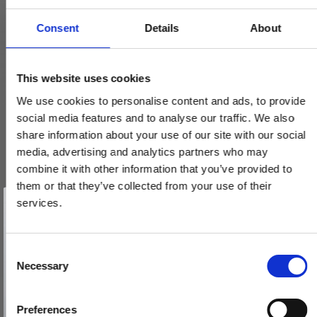
Consent
Details
About
This website uses cookies
We use cookies to personalise content and ads, to provide
social media features and to analyse our traffic. We also
Husnumre, Mat nikkel, 140 mm, Model 572
share information about your use of our site with our social
media, advertising and analytics partners who may
200590-200599
combine it with other information that you’ve provided to
them or that they’ve collected from your use of their
Pris fra
Vind et gavekort
74,00 DKK
på 1000 kr.
services.
Få inspiration og gode tilbud direkte i din indbakke. Tilmeld dig
nyhedsbrevet og deltag automatisk i lodtrækningen om et
VIS PRODUKT
gavekort på 1.000 kr.
Afmeld dig når som helst. Vinderen trækkes den sidste hverdag i måneden.
Fornavn
C
Necessary
o
Email
n
s
Preferences