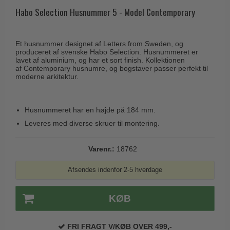
Husnumre
Knud Holscher dørgreb
Habo Selection Husnummer 5 - Model Contemporary
Delfin & Hvalros
Brevindkast
Olivari
Gio Ponti LAMA
Ringetryk
Turnstyle Designs
Et husnummer designet af Letters from Sweden, og
Medici dørgreb
produceret af svenske Habo Selection. Husnummeret er
Postkasser
RANDI dørgreb
lavet af aluminium, og har et sort finish. Kollektionen
Svanemøllen træ dørgreb
af Contemporary husnumre, og bogstaver passer perfekt til
Dørhængsler
RDS Italienske dørgreb
moderne arkitektur.
Weingarden dørgreb
Skruer
Samuel Heath produkter
Østerbro træ dørgreb
Knager & Kroge
Husnummeret har en højde på 184 mm.
Sibes Metall
Dørgreb Buster+Punch
Leveres med diverse skruer til montering.
Hattehylder
Søe-Jensen & Co.
DND dørgreb
Kahytskrog
Valli & Valli dørgreb
Varenr.:
18762
Formani dørgreb
Messing pudsemiddel
YOUNG dørgreb
FSB dørgreb
Afsendes indenfor 2-5 hverdage
VONSILD Møbelgreb
Randi Classic Line
KØB
Turnstyle Designs Dørgreb
Paskvilgreb - Terrasse
FRI FRAGT V/KØB OVER 499,-