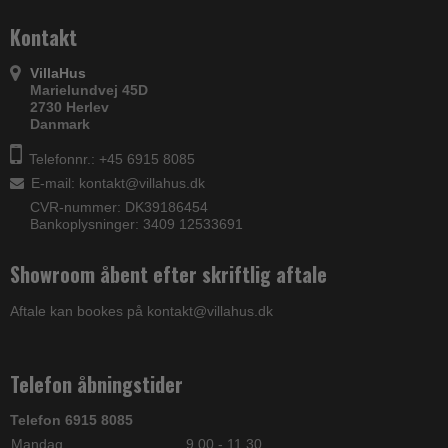
Kontakt
VillaHus
Marielundvej 45D
2730 Herlev
Danmark
Telefonnr.: +45 6915 8085
E-mail
:
kontakt@villahus.dk
CVR-nummer: DK39186454
Bankoplysninger: 3409 12533691
Showroom åbent efter skriftlig aftale
Aftale kan bookes på kontakt@villahus.dk
Telefon åbningstider
Telefon 6915 8085
Mandag
9.00 - 11.30