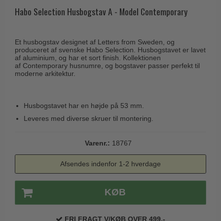
Husnumre
Knud Holscher dørgreb
Habo Selection Husbogstav A - Model Contemporary
Delfin & Hvalros
Brevindkast
Olivari
Gio Ponti LAMA
Ringetryk
Turnstyle Designs
Et husbogstav designet af Letters from Sweden, og
Medici dørgreb
produceret af svenske Habo Selection. Husbogstavet er lavet
Postkasser
RANDI dørgreb
af aluminium, og har et sort finish. Kollektionen
Svanemøllen træ dørgreb
af Contemporary husnumre, og bogstaver passer perfekt til
Dørhængsler
RDS Italienske dørgreb
moderne arkitektur.
Weingarden dørgreb
Skruer
Samuel Heath produkter
Østerbro træ dørgreb
Knager & Kroge
Husbogstavet har en højde på 53 mm.
Sibes Metall
Dørgreb Buster+Punch
Leveres med diverse skruer til montering.
Hattehylder
Søe-Jensen & Co.
DND dørgreb
Kahytskrog
Valli & Valli dørgreb
Varenr.:
18767
Formani dørgreb
Messing pudsemiddel
YOUNG dørgreb
FSB dørgreb
Afsendes indenfor 1-2 hverdage
VONSILD Møbelgreb
Randi Classic Line
KØB
Turnstyle Designs Dørgreb
Paskvilgreb - Terrasse
FRI FRAGT V/KØB OVER 499,-