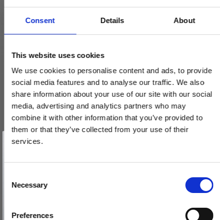
Consent
Details
About
This website uses cookies
We use cookies to personalise content and ads, to provide
social media features and to analyse our traffic. We also
share information about your use of our site with our social
Husnumre, Mat nikkel, 140 mm, Model 572
media, advertising and analytics partners who may
200590-200599
combine it with other information that you’ve provided to
them or that they’ve collected from your use of their
Vind et gavekort
Pris fra
74,00 DKK
på 1000 kr.
services.
Få inspiration og gode tilbud direkte i din indbakke. Tilmeld dig
nyhedsbrevet og deltag automatisk i lodtrækningen om et
gavekort på 1.000 kr.
VIS PRODUKT
Afmeld dig når som helst. Vinderen trækkes den sidste hverdag i måneden.
Fornavn
C
Necessary
o
Email
n
s
Preferences