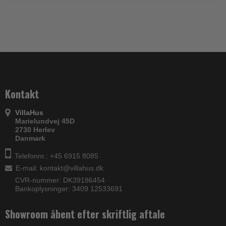
Kontakt
VillaHus
Marielundvej 45D
2730 Herlev
Danmark
Telefonnr.: +45 6915 8085
E-mail
:
kontakt@villahus.dk
CVR-nummer: DK39186454
Bankoplysninger: 3409 12533691
Showroom åbent efter skriftlig aftale