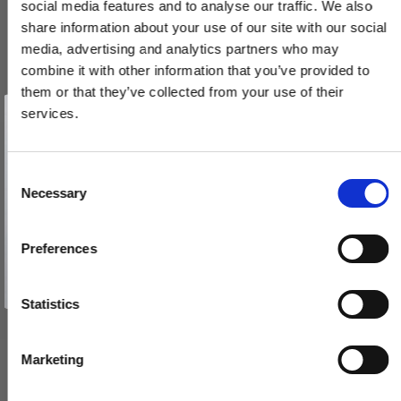
social media features and to analyse our traffic. We also
share information about your use of our site with our social
media, advertising and analytics partners who may
combine it with other information that you’ve provided to
them or that they’ve collected from your use of their
Vind et gavekort
på 1000 kr.
services.
Få inspiration og gode tilbud direkte i din indbakke. Tilmeld dig
nyhedsbrevet og deltag automatisk i lodtrækningen om et
gavekort på 1.000 kr.
Dørstopper 1147 - Messing uden lak - Hvid + sort tip - 78 mm
Afmeld dig når som helst. Vinderen trækkes den sidste hverdag i måneden.
Fornavn
C
232642
Necessary
o
Email
n
150,00 DKK
s
Preferences
e
TILMELD MIG
VIS PRODUKT
n
Nej tak
t
Statistics
S
e
Marketing
l
e