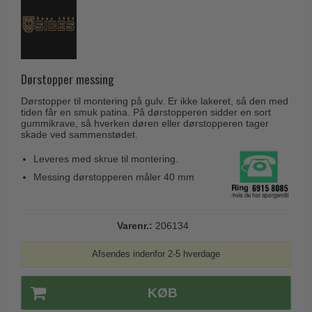
Husnumre
Knud Holscher dørgreb
Delfin & Hvalros
Brevindkast
Olivari
Gio Ponti LAMA
Ringetryk
Turnstyle Designs
Medici dørgreb
Postkasser
Dørstopper messing
RANDI dørgreb
Svanemøllen træ dørgreb
Dørhængsler
Dørstopper til montering på gulv. Er ikke lakeret, så den med
RDS Italienske dørgreb
Weingarden dørgreb
tiden får en smuk patina. På dørstopperen sidder en sort
Skruer
gummikrave, så hverken døren eller dørstopperen tager
Samuel Heath produkter
skade ved sammenstødet.
Østerbro træ dørgreb
Knager & Kroge
Sibes Metall
Dørgreb Buster+Punch
Leveres med skrue til montering.
Hattehylder
Søe-Jensen & Co.
Messing dørstopperen måler 40 mm
DND dørgreb
Kahytskrog
Valli & Valli dørgreb
Formani dørgreb
Messing pudsemiddel
YOUNG dørgreb
Varenr.:
206134
FSB dørgreb
VONSILD Møbelgreb
Randi Classic Line
Afsendes indenfor 2-5 hverdage
Turnstyle Designs Dørgreb
KØB
Paskvilgreb - Terrasse