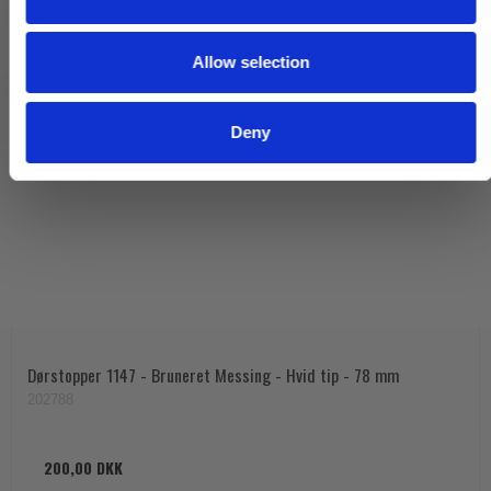
i
o
Allow selection
n
Deny
Dørstopper 1147 - Bruneret Messing - Hvid tip - 78 mm
202788
200,00 DKK