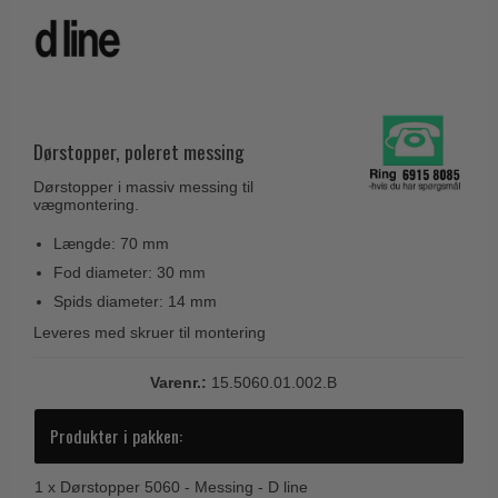
Husnumre
Knud Holscher dørgreb
Delfin & Hvalros
Brevindkast
Olivari
Gio Ponti LAMA
Ringetryk
Turnstyle Designs
Medici dørgreb
Postkasser
RANDI dørgreb
Svanemøllen træ dørgreb
Dørstopper, poleret messing
Dørhængsler
RDS Italienske dørgreb
Weingarden dørgreb
Dørstopper i massiv messing til
Skruer
Samuel Heath produkter
vægmontering.
Østerbro træ dørgreb
Knager & Kroge
Sibes Metall
Længde: 70 mm
Dørgreb Buster+Punch
Hattehylder
Fod diameter: 30 mm
Søe-Jensen & Co.
DND dørgreb
Spids diameter: 14 mm
Kahytskrog
Valli & Valli dørgreb
Formani dørgreb
Leveres med skruer til montering
Messing pudsemiddel
YOUNG dørgreb
FSB dørgreb
Varenr.:
15.5060.01.002.B
VONSILD Møbelgreb
Randi Classic Line
Produkter i pakken:
Turnstyle Designs Dørgreb
Paskvilgreb - Terrasse
1 x
Dørstopper 5060 - Messing - D line