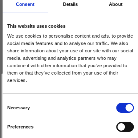
Consent
Details
About
This website uses cookies
We use cookies to personalise content and ads, to provide
social media features and to analyse our traffic. We also
share information about your use of our site with our social
media, advertising and analytics partners who may
combine it with other information that you’ve provided to
them or that they’ve collected from your use of their
Vind et gavekort
på 1000 kr.
services.
Få inspiration og gode tilbud direkte i din indbakke. Tilmeld dig
nyhedsbrevet og deltag automatisk i lodtrækningen om et
gavekort på 1.000 kr.
Afmeld dig når som helst. Vinderen trækkes den sidste hverdag i måneden.
Fornavn
C
Necessary
o
Email
n
s
Preferences
e
TILMELD MIG
Dørstopper 1147 - Messing uden lak - Hvid + sort tip - 78 mm