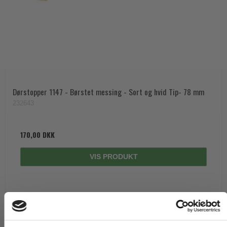
Dørstopper 1147 - Børstet messing - Sort og hvid Tip- 78 mm
232643
170,00 DKK
VIS PRODUKT