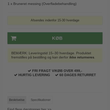
1 x
Bruneret messing (Overfladebehandling)
Trædørgreb på Langskilt
Udendørs dørgreb
Afsendes indenfor 15-30 hverdage
KØB
BEMÆRK: Leveringstid 15–30 hverdage. Produktet
fremstilles på bestilling og kan derfor
ikke returneres
.
FRI FRAGT V/KØB OVER 499,-
HURTIG LEVERING
60 DAGES RETURRET
Beskrivelse
Specifikationer
Find flere dørstopper her >>