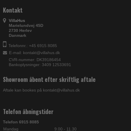
Kontakt
VillaHus
Marielundvej 45D
2730 Herlev
Danmark
Telefonnr.: +45 6915 8085
E-mail
:
kontakt@villahus.dk
CVR-nummer: DK39186454
Bankoplysninger: 3409 12533691
Showroom åbent efter skriftlig aftale
Aftale kan bookes på kontakt@villahus.dk
Telefon åbningstider
Telefon 6915 8085
Mandag
9.00 - 11.30