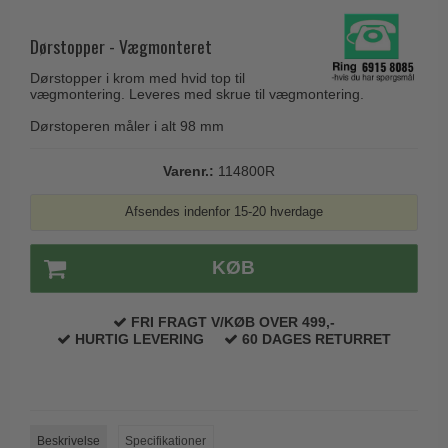
Husnumre
Knud Holscher dørgreb
Delfin & Hvalros
Brevindkast
Dørstopper - Vægmonteret
Olivari
Gio Ponti LAMA
Ringetryk
Dørstopper i krom med hvid top til
Turnstyle Designs
Medici dørgreb
vægmontering. Leveres med skrue til vægmontering.
Postkasser
RANDI dørgreb
Svanemøllen træ dørgreb
Dørstoperen måler i alt 98 mm
Dørhængsler
RDS Italienske dørgreb
Weingarden dørgreb
Varenr.:
114800R
Skruer
Samuel Heath produkter
Østerbro træ dørgreb
Knager & Kroge
Afsendes indenfor 15-20 hverdage
Sibes Metall
Dørgreb Buster+Punch
Hattehylder
Søe-Jensen & Co.
DND dørgreb
KØB
Kahytskrog
Valli & Valli dørgreb
Formani dørgreb
Messing pudsemiddel
YOUNG dørgreb
FRI FRAGT V/KØB OVER 499,-
FSB dørgreb
HURTIG LEVERING
60 DAGES RETURRET
VONSILD Møbelgreb
Randi Classic Line
Turnstyle Designs Dørgreb
Paskvilgreb - Terrasse
Beskrivelse
Specifikationer