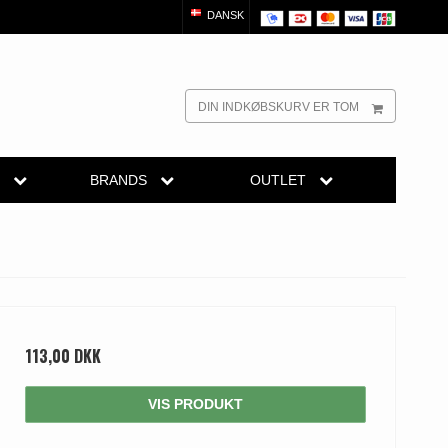
DANSK
DIN INDKØBSKURV ER TOM
R
BRANDS
OUTLET
dørgreb
Randi Classic Line
Outlet dørgreb
Outlet dørtilbehør
reb
Turnstyle Designs Dørgreb
Outlet møbelgreb
el
belgreb
Paskvilgreb - Terrasse
Outlet beslag
Trædørgreb på Langskilt
113,00 DKK
Udendørs dørgreb
VIS PRODUKT