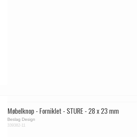
Delfin & Hvalros
Skruer
Sibes Metall
Formani dørgreb
Gio Ponti LAMA
Knager & Kroge
Søe-Jensen & Co.
FSB dørgreb
Møbelknop - Forniklet - STURE - 28 x 23 mm
Beslag Design
339382-11