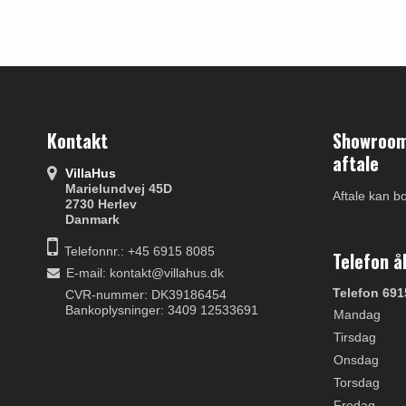
Kontakt
Showroom 
aftale
VillaHus
Marielundvej 45D
Aftale kan b
2730 Herlev
Danmark
Telefonnr.: +45 6915 8085
Telefon å
E-mail
:
kontakt@villahus.dk
Telefon 691
CVR-nummer: DK39186454
Bankoplysninger: 3409 12533691
Mandag
Tirsdag
Onsdag
Torsdag
Fredag