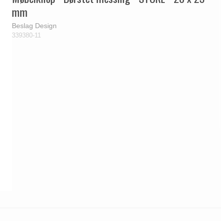
mm
Beslag Design
339380-11