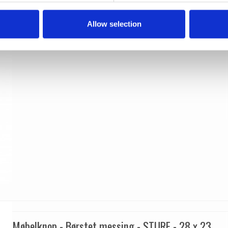
339383-11
Allow selection
Møbelknop - Børstet messing - STURE - 28 x 23