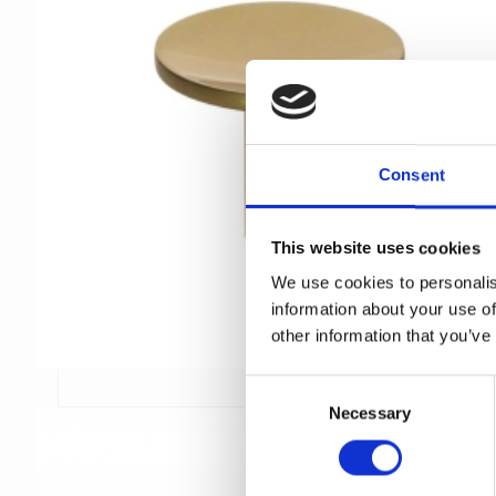
Consent
This website uses cookies
We use cookies to personalis
information about your use of
other information that you’ve
C
Necessary
o
n
s
e