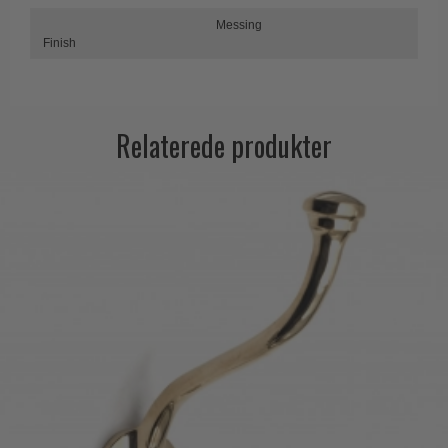
Trædørgreb på Langskilt
Messing
Finish
Udendørs dørgreb
Relaterede produkter