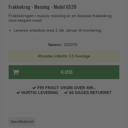
Husnumre
Knud Holscher dørgreb
Frakkekrog - Messing - Model 6539
Delfin & Hvalros
Brevindkast
Olivari
Frakkekrogen i massiv messing er en klassisk frakkekrog
Gio Ponti LAMA
med elegant roset.
Ringetryk
Turnstyle Designs
Medici dørgreb
Leveres enkeltvis med 2 stk. skruer til montering.
Postkasser
RANDI dørgreb
Svanemøllen træ dørgreb
Dørhængsler
RDS Italienske dørgreb
Varenr.:
202070
Weingarden dørgreb
Skruer
Samuel Heath produkter
Østerbro træ dørgreb
Afsendes indenfor 2-5 hverdage
Knager & Kroge
Sibes Metall
Dørgreb Buster+Punch
Hattehylder
Søe-Jensen & Co.
KØB
DND dørgreb
Kahytskrog
Valli & Valli dørgreb
Formani dørgreb
FRI FRAGT V/KØB OVER 499,-
Messing pudsemiddel
YOUNG dørgreb
HURTIG LEVERING
60 DAGES RETURRET
FSB dørgreb
VONSILD Møbelgreb
Randi Classic Line
Turnstyle Designs Dørgreb
Specifikationer
Paskvilgreb - Terrasse